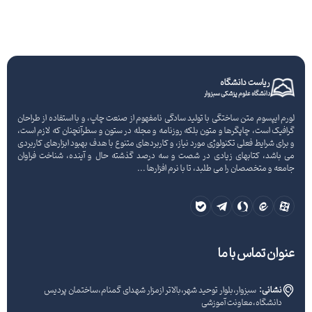
ریاست دانشگاه
دانشگاه علوم پزشکی سبزوار
لورم ایپسوم متن ساختگی با تولید سادگی نامفهوم از صنعت چاپ، و با استفاده از طراحان
گرافیک است، چاپگرها و متون بلکه روزنامه و مجله در ستون و سطرآنچنان که لازم است،
و برای شرایط فعلی تکنولوژی مورد نیاز، و کاربردهای متنوع با هدف بهبود ابزارهای کاربردی
می باشد، کتابهای زیادی در شصت و سه درصد گذشته حال و آینده، شناخت فراوان
جامعه و متخصصان را می طلبد، تا با نرم افزارها ...
عنوان تماس با ما
نشانی:
سبزوار،بلوار توحید شهر،بالاتر ازمزار شهدای گمنام،ساختمان پردیس
دانشگاه،معاونت آموزشی