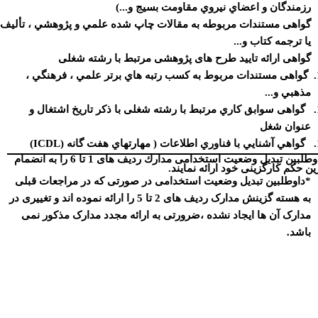
زمندگان و اعضاي نيروي مقاومت بسيج و...)
واهی مستندات مربوطه به مقالات چاپ شده علمي و پژوهشي ، تأليف
ا ترجمه كتاب و...
واهی ارائه تایید طرح های پژوهشی مرتبط با رشته شغلی
گواهی مستندات مربوط به كسب رتبه هاي برتر علمي ، فرهنگي ،
ذهبي و...
گواهی سوابق كاري مرتبط با رشته شغلی با ذکر تاریخ اشتغال و
نوان شغل
گواهي آشنايي با فناوري اطلاعات ( مهارتهاي هفت گانه (
ICDL
)
داوطلبین تبدیل وضعیت استخدامی مدارك ردیف های 1 تا 6 را به انضمام
حکم کارگزینی خود ارائه نمایند.
داوطلبین تبدیل وضعیت استخدامی
در صورتی که در مراجعات قبلی
به هسته گزینش مدارک ردیف های 2 تا 5 را ارائه نموده اند و تغییری در
دارک آن ها ایجاد نشده ،ضرورتی به ارائه مجدد مدارک مذکور نمی
.
اشد