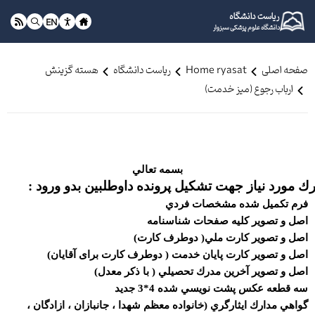
ریاست دانشگاه
EN
دانشگاه علوم پزشکی سبزوار
فحه اصلی
Home ryasat
ریاست دانشگاه
هسته گزینش
ارباب رجوع (میز خدمت)
بسمه تعالي
 مورد نياز جهت تشكيل پرونده داوطلبین بدو ورود
:
رم تكميل شده مشخصات فردي
صل و
تصویر كليه صفحات شناسنامه
صل و تصویر كارت ملي( دوطرف كارت)
صل و تصویر كارت پایان خدمت ( دوطرف كارت برای آقایان)
صل و تصویر آخرین مدرك تحصيلي ( با ذكر معدل)
ه قطعه عكس پشت نويسي شده 4*3 جدید
واهي مدارك ايثارگري (خانواده معظم شهدا ، جانبازان ، ازادگان ،