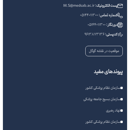
پست الکترونیک:
M.S@medsab.ac.ir
شماره تماس:
05144011300
دورنگار:
05144011300
کدپستی:
9613873136
موقعیت در نقشه گوگل
پیوندهای مفید
سازمان نظام پزشکی کشور
سازمان بسیج جامعه پزشکی
نهاد رهبری
سازمان نظام پزشکی کشور