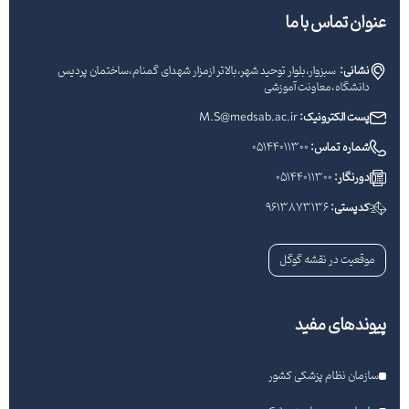
عنوان تماس با ما
نشانی:
سبزوار،بلوار توحید شهر،بالاتر ازمزار شهدای گمنام،ساختمان پردیس
دانشگاه،معاونت آموزشی
پست الکترونیک:
M.S@medsab.ac.ir
شماره تماس:
05144011300
دورنگار:
05144011300
کدپستی:
9613873136
موقعیت در نقشه گوگل
پیوندهای مفید
سازمان نظام پزشکی کشور