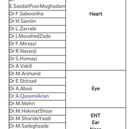
E.SaadatPoorMoghadam
Dr F.Sabooniha
Heart
Dr H.Samim
Dr L.Zarrabi
Dr J.MovahedZade
Dr F.Mirzayi
Dr R.Narenji
Dr S.Homayi
Dr A.Vakili
Dr M.Arjmand
Dr E.Shirzad
Dr A.Abasi
Eye
Dr A.QasemiArian
Dr M.Mehri
Dr M.HekmatShoar
ENT
Dr M.ShorideYazdi
Ear
Dr M.Sadeghzade