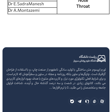
Nose
Dr E.SadraManesh
Throat
Dr A.Montazemi
ریاست دانشگاه
دانشگاه علوم پزشکی سبزوار
لورم ایپسوم متن ساختگی با تولید سادگی نامفهوم از صنعت چاپ، و با استفاده از طراحان
گرافیک است، چاپگرها و متون بلکه روزنامه و مجله در ستون و سطرآنچنان که لازم است،
و برای شرایط فعلی تکنولوژی مورد نیاز، و کاربردهای متنوع با هدف بهبود ابزارهای کاربردی
می باشد، کتابهای زیادی در شصت و سه درصد گذشته حال و آینده، شناخت فراوان
جامعه و متخصصان را می طلبد، تا با نرم افزارها ...