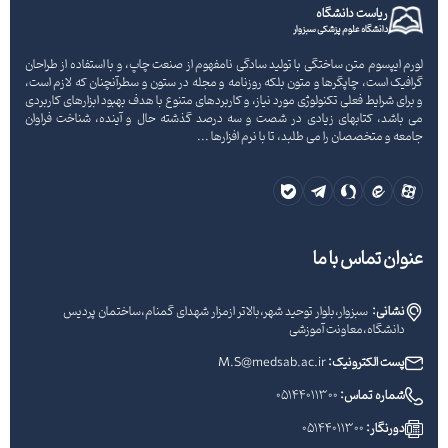
ریاست دانشگاه
دانشگاه علوم پزشکی سبزوار
لورم ایپسوم متن ساختگی با تولید سادگی نامفهوم از صنعت چاپ، و با استفاده از طراحان
گرافیک است، چاپگرها و متون بلکه روزنامه و مجله در ستون و سطرآنچنان که لازم است،
و برای شرایط فعلی تکنولوژی مورد نیاز، و کاربردهای متنوع با هدف بهبود ابزارهای کاربردی
می باشد، کتابهای زیادی در شصت و سه درصد گذشته حال و آینده، شناخت فراوان
جامعه و متخصصان را می طلبد، تا با نرم افزارها ...
عنوان تماس با ما
نشانی:
سبزوار،بلوار توحید شهر،بالاتر ازمزار شهدای گمنام،ساختمان پردیس
دانشگاه،معاونت آموزشی
پست الکترونیک:
M.S@medsab.ac.ir
شماره تماس:
05144011300
دورنگار:
05144011300