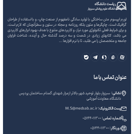
ریاست دانشگاه
دانشگاه علوم پزشکی سبزوار
لورم ایپسوم متن ساختگی با تولید سادگی نامفهوم از صنعت چاپ، و با استفاده از طراحان
گرافیک است، چاپگرها و متون بلکه روزنامه و مجله در ستون و سطرآنچنان که لازم است،
و برای شرایط فعلی تکنولوژی مورد نیاز، و کاربردهای متنوع با هدف بهبود ابزارهای کاربردی
می باشد، کتابهای زیادی در شصت و سه درصد گذشته حال و آینده، شناخت فراوان
جامعه و متخصصان را می طلبد، تا با نرم افزارها ...
عنوان تماس با ما
نشانی:
سبزوار،بلوار توحید شهر،بالاتر ازمزار شهدای گمنام،ساختمان پردیس
دانشگاه،معاونت آموزشی
پست الکترونیک:
M.S@medsab.ac.ir
شماره تماس:
05144011300
دورنگار:
05144011300