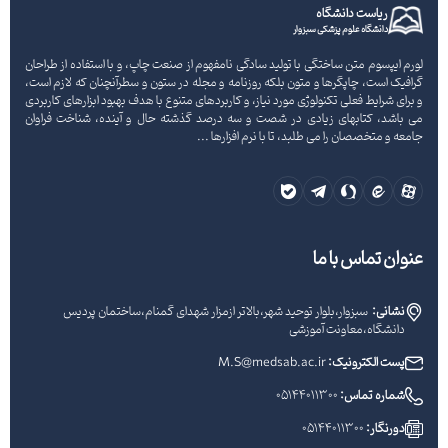
ریاست دانشگاه
دانشگاه علوم پزشکی سبزوار
لورم ایپسوم متن ساختگی با تولید سادگی نامفهوم از صنعت چاپ، و با استفاده از طراحان
گرافیک است، چاپگرها و متون بلکه روزنامه و مجله در ستون و سطرآنچنان که لازم است،
و برای شرایط فعلی تکنولوژی مورد نیاز، و کاربردهای متنوع با هدف بهبود ابزارهای کاربردی
می باشد، کتابهای زیادی در شصت و سه درصد گذشته حال و آینده، شناخت فراوان
جامعه و متخصصان را می طلبد، تا با نرم افزارها ...
عنوان تماس با ما
نشانی:
سبزوار،بلوار توحید شهر،بالاتر ازمزار شهدای گمنام،ساختمان پردیس
دانشگاه،معاونت آموزشی
پست الکترونیک:
M.S@medsab.ac.ir
شماره تماس:
05144011300
دورنگار:
05144011300