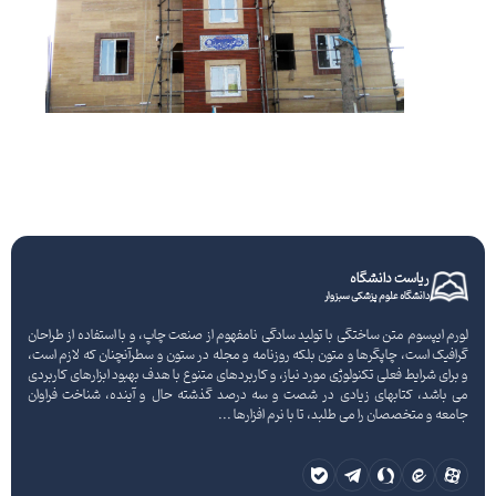
ریاست دانشگاه
دانشگاه علوم پزشکی سبزوار
لورم ایپسوم متن ساختگی با تولید سادگی نامفهوم از صنعت چاپ، و با استفاده از طراحان
گرافیک است، چاپگرها و متون بلکه روزنامه و مجله در ستون و سطرآنچنان که لازم است،
و برای شرایط فعلی تکنولوژی مورد نیاز، و کاربردهای متنوع با هدف بهبود ابزارهای کاربردی
می باشد، کتابهای زیادی در شصت و سه درصد گذشته حال و آینده، شناخت فراوان
جامعه و متخصصان را می طلبد، تا با نرم افزارها ...