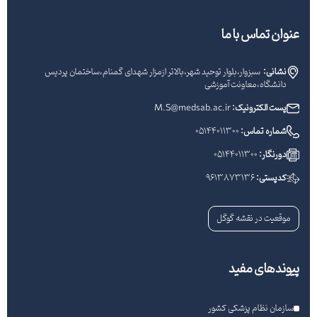
عنوان تماس با ما
نشانی:
سبزوار،بلوار توحید شهر،بالاتر ازمزار شهدای گمنام،ساختمان پردیس
دانشگاه،معاونت آموزشی
پست الکترونیک:
M.S@medsab.ac.ir
شماره تماس:
05144011300
دورنگار:
05144011300
کدپستی:
9613873136
موقعیت در نقشه گوگل
پیوندهای مفید
سازمان نظام پزشکی کشور